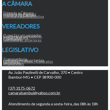
A CÂMARA
Entenda a Câmara
História de Bambuí
História da Câmara
Estrutura administrativa
VEREADORES
O que faz um vereador
Conheça os vereadores
Mesa Diretora
Comissões
Legislaturas anteriores
LEGISLATIVO
Transparência
Legislações Importantes
Licitação / Editais / Contratos
Legislação
Proposições
Av. João Paulinelli de Carvalho, 370 • Centro
Bambuí-MG • CEP 38900-000
(37) 3175-0672
camarabambui@yahoo.com.br
Atendimento de segunda a sexta-feira, das 08h às 18h