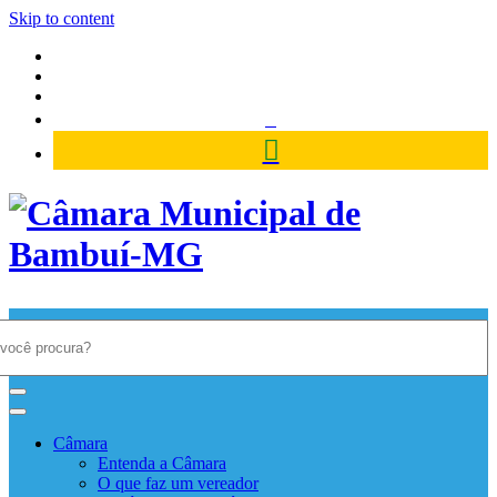
Skip to content
Câmara Municipal de Bambuí-
MG
Câmara
Entenda a Câmara
O que faz um vereador