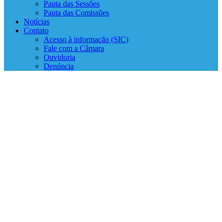
Pauta das Sessões
Pauta das Comissões
Notícias
Contato
Acesso à informação (SIC)
Fale com a Câmara
Ouvidoria
Denúncia