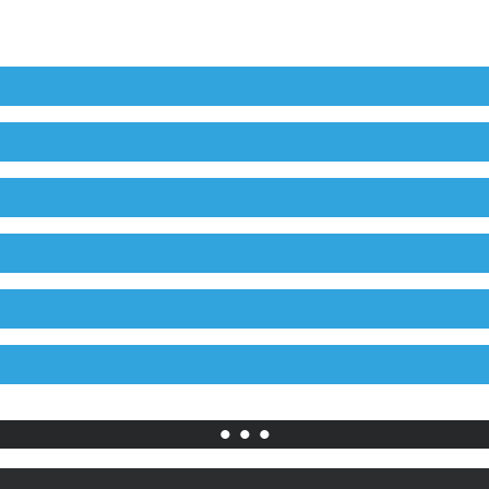
• • •