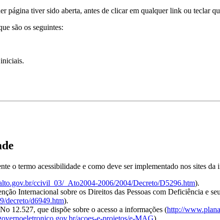
 página tiver sido aberta, antes de clicar em qualquer link ou teclar qu
ue são os seguintes:
niciais.
ade
te o termo acessibilidade e como deve ser implementado nos sites da 
alto.gov.br/ccivil_03/_Ato2004-2006/2004/Decreto/D5296.htm
).
nção Internacional sobre os Direitos das Pessoas com Deficiência e se
09/decreto/d6949.htm
).
No 12.527, que dispõe sobre o acesso a informações (
http://www.plan
governoeletronico.gov.br/acoes-e-projetos/e-MAG
).