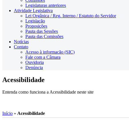
Comissões
Legislaturas anteriores
Atividade Legislativa
Lei Orgânica / Reg. Interno / Estatuto do Servidor
Legislação
Proposições
Pauta das Sessões
Pauta das Comissões
Notícias
Contato
Acesso à informação (SIC)
Fale com a Câmara
Ouvidoria
Denúncia
Acessibilidade
Entenda como funciona a Acessibilidade neste site
Início
»
Acessibilidade