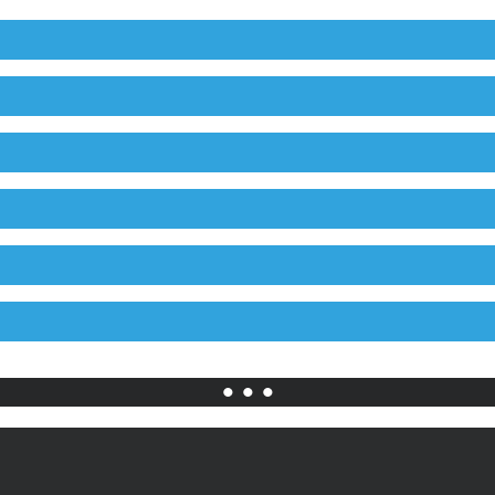
• • •