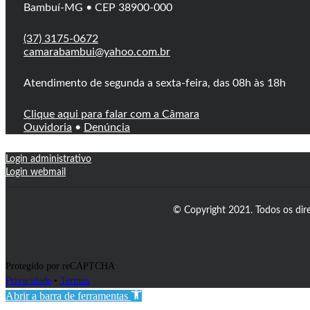
Bambuí-MG • CEP 38900-000
(37) 3175-0672
camarabambui@yahoo.com.br
Atendimento de segunda a sexta-feira, das 08h às 18h
Clique aqui para falar com a Câmara
Ouvidoria
•
Denúncia
Login administrativo
Login webmail
© Copyright 2021. Todos os dir
Protegido por reCAPTCHA
Privacidade
•
Termos
Abrir a barra de ferramentas