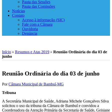
Pauta das Sessões
Pauta das Comissões
Notícias
Contato
Acesso à informação (SIC)
Fale com a Câmara
Ouvidoria
Denúncia
Início
»
Resumos e Atas 2019
»
Reunião Ordinária do dia 03 de
junho
Reunião Ordinária do dia 03 de junho
Por
Câmara Municipal de Bambuí-MG
Tribuna
A Secretária Municipal de Saúde, Adriana Michele Gonçalves Silva
solicitou o uso da tribuna da Câmara de Bambuí e convidou a
Coordenadora da Atenção Primária da Secretaria de Saúde, Geisiane