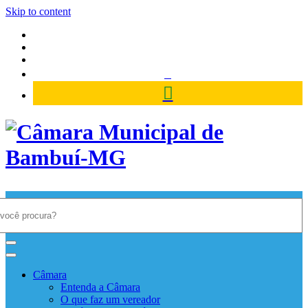
Skip to content
Câmara Municipal de Bambuí-
MG
Câmara
Entenda a Câmara
O que faz um vereador