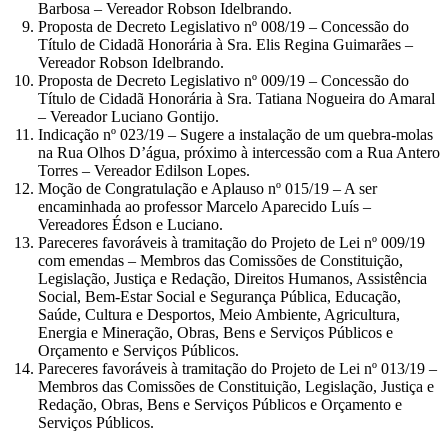
Barbosa – Vereador Robson Idelbrando.
Proposta de Decreto Legislativo nº 008/19 – Concessão do
Título de Cidadã Honorária à Sra. Elis Regina Guimarães –
Vereador Robson Idelbrando.
Proposta de Decreto Legislativo nº 009/19 – Concessão do
Título de Cidadã Honorária à Sra. Tatiana Nogueira do Amaral
– Vereador Luciano Gontijo.
Indicação nº 023/19 – Sugere a instalação de um quebra-molas
na Rua Olhos D’água, próximo à intercessão com a Rua Antero
Torres – Vereador Edilson Lopes.
Moção de Congratulação e Aplauso nº 015/19 – A ser
encaminhada ao professor Marcelo Aparecido Luís –
Vereadores Édson e Luciano.
Pareceres favoráveis à tramitação do Projeto de Lei nº 009/19
com emendas – Membros das Comissões de Constituição,
Legislação, Justiça e Redação, Direitos Humanos, Assistência
Social, Bem-Estar Social e Segurança Pública, Educação,
Saúde, Cultura e Desportos, Meio Ambiente, Agricultura,
Energia e Mineração, Obras, Bens e Serviços Públicos e
Orçamento e Serviços Públicos.
Pareceres favoráveis à tramitação do Projeto de Lei nº 013/19 –
Membros das Comissões de Constituição, Legislação, Justiça e
Redação, Obras, Bens e Serviços Públicos e Orçamento e
Serviços Públicos.