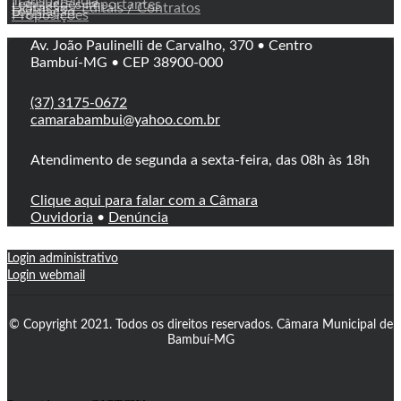
Transparência
Legislações Importantes
Licitação / Editais / Contratos
Legislação
Proposições
Av. João Paulinelli de Carvalho, 370 • Centro
Bambuí-MG • CEP 38900-000
(37) 3175-0672
camarabambui@yahoo.com.br
Atendimento de segunda a sexta-feira, das 08h às 18h
Clique aqui para falar com a Câmara
Ouvidoria
•
Denúncia
Login administrativo
Login webmail
© Copyright 2021. Todos os direitos reservados. Câmara Municipal de
Bambuí-MG