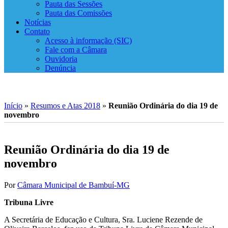
Pauta das Sessões
Pauta das Comissões
Notícias
Contato
Acesso à informação (SIC)
Fale com a Câmara
Ouvidoria
Denúncia
Início
»
Resumos e Atas 2018
»
Reunião Ordinária do dia 19 de
novembro
Reunião Ordinária do dia 19 de
novembro
Por
Câmara Municipal de Bambuí-MG
Tribuna Livre
A Secretária de Educação e Cultura, Sra. Luciene Rezende de