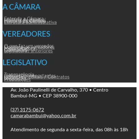
A CÂMARA
Entenda a Câmara
História de Bambuí
História da Câmara
Estrutura administrativa
VEREADORES
O que faz um vereador
Conheça os vereadores
Mesa Diretora
Comissões
Legislaturas anteriores
LEGISLATIVO
Transparência
Legislações Importantes
Licitação / Editais / Contratos
Legislação
Proposições
Av. João Paulinelli de Carvalho, 370 • Centro
Bambuí-MG • CEP 38900-000
(37) 3175-0672
camarabambui@yahoo.com.br
Atendimento de segunda a sexta-feira, das 08h às 18h