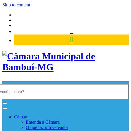
Skip to content
Câmara Municipal de Bambuí-
MG
Câmara
Entenda a Câmara
O que faz um vereador