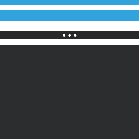
• • •