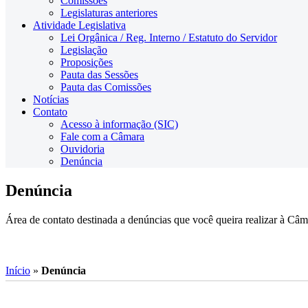
Comissões
Legislaturas anteriores
Atividade Legislativa
Lei Orgânica / Reg. Interno / Estatuto do Servidor
Legislação
Proposições
Pauta das Sessões
Pauta das Comissões
Notícias
Contato
Acesso à informação (SIC)
Fale com a Câmara
Ouvidoria
Denúncia
Denúncia
Área de contato destinada a denúncias que você queira realizar à C
Início
»
Denúncia