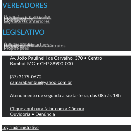
VEREADORES
O que faz um vereador
Conheça os vereadores
Mesa Diretora
Comissões
Legislaturas anteriores
LEGISLATIVO
Transparência
Legislações Importantes
Licitação / Editais / Contratos
Legislação
Proposições
Av. João Paulinelli de Carvalho, 370 • Centro
Bambuí-MG • CEP 38900-000
(37) 3175-0672
camarabambui@yahoo.com.br
Atendimento de segunda a sexta-feira, das 08h às 18h
Clique aqui para falar com a Câmara
Ouvidoria
•
Denúncia
Login administrativo