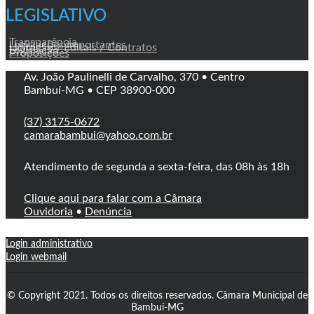
LEGISLATIVO
Transparência
Legislações Importantes
Licitação / Editais / Contratos
Legislação
Proposições
Av. João Paulinelli de Carvalho, 370 • Centro
Bambuí-MG • CEP 38900-000
(37) 3175-0672
camarabambui@yahoo.com.br
Atendimento de segunda a sexta-feira, das 08h às 18h
Clique aqui para falar com a Câmara
Ouvidoria
•
Denúncia
Login administrativo
Login webmail
© Copyright 2021. Todos os direitos reservados. Câmara Municipal de
Bambuí-MG