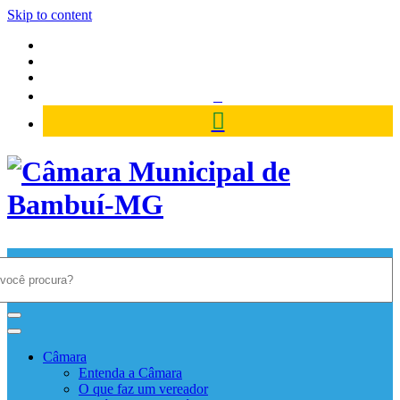
Skip to content
Câmara Municipal de Bambuí-
MG
Câmara
Entenda a Câmara
O que faz um vereador