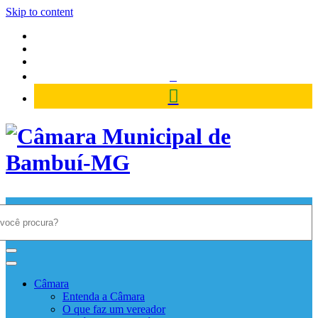
Skip to content
Câmara Municipal de Bambuí-
MG
Câmara
Entenda a Câmara
O que faz um vereador