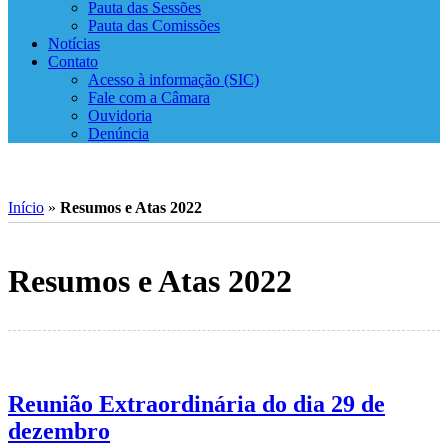
Pauta das Sessões
Pauta das Comissões
Notícias
Contato
Acesso à informação (SIC)
Fale com a Câmara
Ouvidoria
Denúncia
Início
»
Resumos e Atas 2022
Resumos e Atas 2022
Reunião Extraordinária do dia 29 de
dezembro