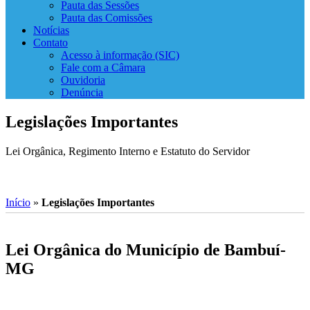
Pauta das Sessões
Pauta das Comissões
Notícias
Contato
Acesso à informação (SIC)
Fale com a Câmara
Ouvidoria
Denúncia
Legislações Importantes
Lei Orgânica, Regimento Interno e Estatuto do Servidor
Início
»
Legislações Importantes
Lei Orgânica do Município de Bambuí-
MG