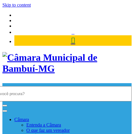
Skip to content
Câmara Municipal de Bambuí-
MG
Câmara
Entenda a Câmara
O que faz um vereador