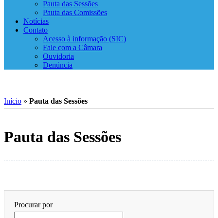
Pauta das Sessões
Pauta das Comissões
Notícias
Contato
Acesso à informação (SIC)
Fale com a Câmara
Ouvidoria
Denúncia
Início
»
Pauta das Sessões
Pauta das Sessões
Procurar por