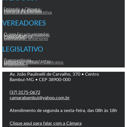
Entenda a Câmara
História de Bambuí
História da Câmara
Estrutura administrativa
VEREADORES
O que faz um vereador
Conheça os vereadores
Mesa Diretora
Comissões
Legislaturas anteriores
LEGISLATIVO
Transparência
Legislações Importantes
Licitação / Editais / Contratos
Legislação
Proposições
Av. João Paulinelli de Carvalho, 370 • Centro
Bambuí-MG • CEP 38900-000
(37) 3175-0672
camarabambui@yahoo.com.br
Atendimento de segunda a sexta-feira, das 08h às 18h
Clique aqui para falar com a Câmara