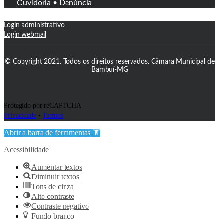
Ouvidoria
•
Denúncia
Login administrativo
Login webmail
© Copyright 2021. Todos os direitos reservados. Câmara Municipal de
Bambuí-MG
Protegido por reCAPTCHA
Privacidade
•
Termos
Abrir a barra de ferramentas
Acessibilidade
Aumentar textos
Diminuir textos
Tons de cinza
Alto contraste
Contraste negativo
Fundo branco