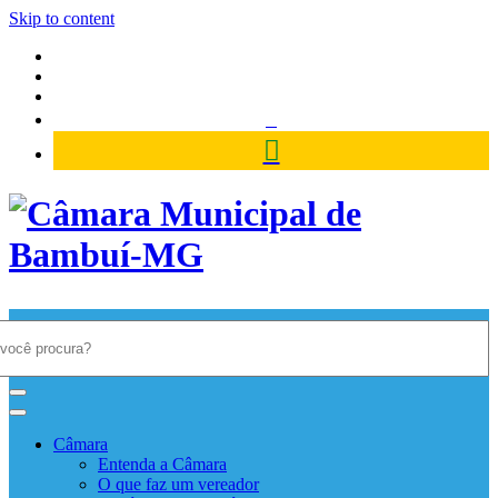
Skip to content
Câmara Municipal de Bambuí-
MG
Câmara
Entenda a Câmara
O que faz um vereador