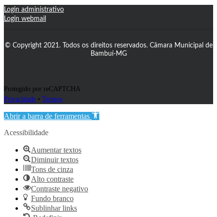
Login administrativo
Login webmail
© Copyright 2021. Todos os direitos reservados. Câmara Municipal de
Bambuí-MG
Protegido por reCAPTCHA
Privacidade
•
Termos
Abrir a barra de ferramentas
Acessibilidade
Aumentar textos
Diminuir textos
Tons de cinza
Alto contraste
Contraste negativo
Fundo branco
Sublinhar links