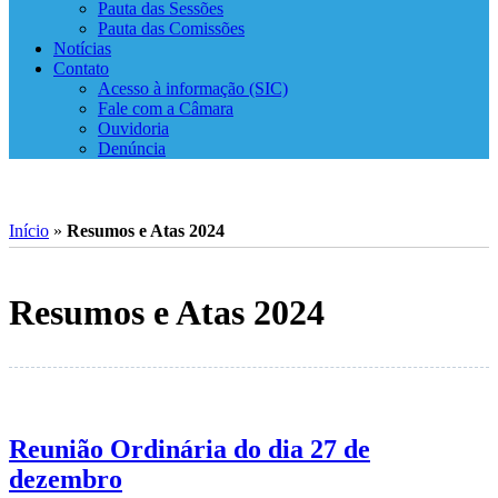
Pauta das Sessões
Pauta das Comissões
Notícias
Contato
Acesso à informação (SIC)
Fale com a Câmara
Ouvidoria
Denúncia
Início
»
Resumos e Atas 2024
Resumos e Atas 2024
Reunião Ordinária do dia 27 de
dezembro