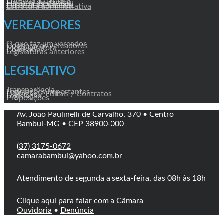
Entenda a Câmara
História de Bambuí
História da Câmara
Estrutura administrativa
VEREADORES
O que faz um vereador
Conheça os vereadores
Mesa Diretora
Comissões
Legislaturas anteriores
LEGISLATIVO
Transparência
Legislações Importantes
Licitação / Editais / Contratos
Legislação
Proposições
Av. João Paulinelli de Carvalho, 370 • Centro
Bambuí-MG • CEP 38900-000
(37) 3175-0672
camarabambui@yahoo.com.br
Atendimento de segunda a sexta-feira, das 08h às 18h
Clique aqui para falar com a Câmara
Ouvidoria
•
Denúncia