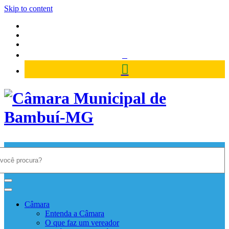
Skip to content
Câmara Municipal de Bambuí-
MG
Câmara
Entenda a Câmara
O que faz um vereador