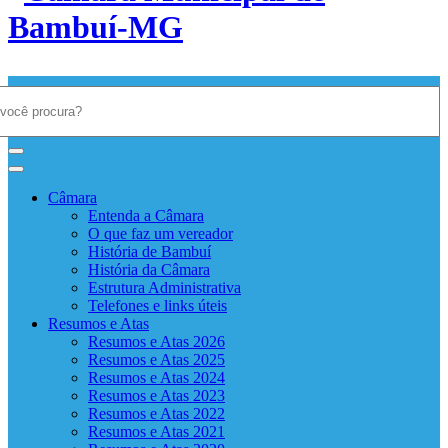
Câmara Municipal de Bambuí-
MG
Câmara
Entenda a Câmara
O que faz um vereador
História de Bambuí
História da Câmara
Estrutura Administrativa
Telefones e links úteis
Resumos e Atas
Resumos e Atas 2026
Resumos e Atas 2025
Resumos e Atas 2024
Resumos e Atas 2023
Resumos e Atas 2022
Resumos e Atas 2021