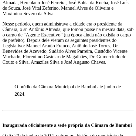
Almada, Herculano José Ferreira, José Bahia da Rocha, José Luís
de Souza, José Vital Zeferino, Manuel Alves de Oliveira e
Maximino Severo da Silva.
Nesse período, quem administrava a cidade era o presidente da
Câmara, o sr. Antônio Almada, que tomou posse na mesma data, sob
o cargo de “Agente Executivo” (na época ainda não existia o cargo
de prefeito). Depois dele vieram os seguintes presidentes do
Legislativo: Manoel Araújo Franco, Antônio José Torres, Dr.
Benevides de Azevedo, Sudário Alves Parreira, Custódio Vicente
Machado, Florentino Castelar de Magalhães, Dr. Gumercindo de
Couto e Silva, Amaziles Silva e José Augusto Chaves.
O prédio da Câmara Municipal de Bambuí até junho de
2024.
Inaugurada oficialmente a sede própria da Câmara de Bambuí
O dia 20 de junho de 2024, entrou pra história do município de