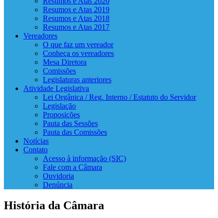
Resumos e Atas 2020
Resumos e Atas 2019
Resumos e Atas 2018
Resumos e Atas 2017
Vereadores
O que faz um vereador
Conheça os vereadores
Mesa Diretora
Comissões
Legislaturas anteriores
Atividade Legislativa
Lei Orgânica / Reg. Interno / Estatuto do Servidor
Legislação
Proposições
Pauta das Sessões
Pauta das Comissões
Notícias
Contato
Acesso à informação (SIC)
Fale com a Câmara
Ouvidoria
Denúncia
História da Câmara