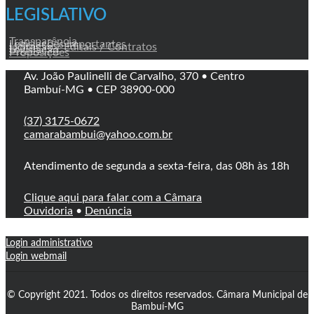
LEGISLATIVO
Transparência
Legislações Importantes
Licitação / Editais / Contratos
Legislação
Proposições
Av. João Paulinelli de Carvalho, 370 • Centro
Bambuí-MG • CEP 38900-000
(37) 3175-0672
camarabambui@yahoo.com.br
Atendimento de segunda a sexta-feira, das 08h às 18h
Clique aqui para falar com a Câmara
Ouvidoria
•
Denúncia
Login administrativo
Login webmail
© Copyright 2021. Todos os direitos reservados. Câmara Municipal de
Bambuí-MG