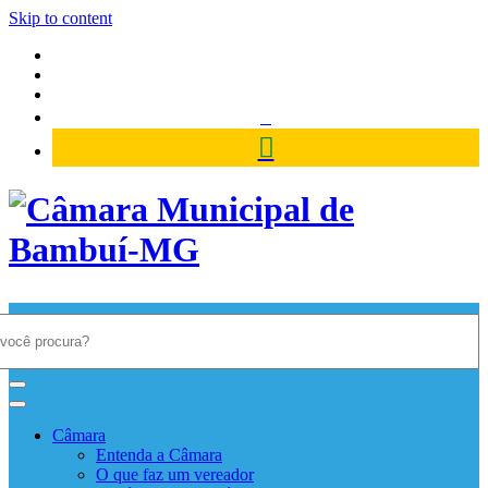
Skip to content
Câmara Municipal de Bambuí-
MG
Câmara
Entenda a Câmara
O que faz um vereador