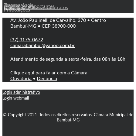
Transparência
Legislações Importantes
Licitação / Editais / Contratos
Legislação
Proposições
Av. João Paulinelli de Carvalho, 370 • Centro
Bambuí-MG • CEP 38900-000
(37) 3175-0672
camarabambui@yahoo.com.br
Atendimento de segunda a sexta-feira, das 08h às 18h
Clique aqui para falar com a Câmara
Ouvidoria
•
Denúncia
Login administrativo
Login webmail
© Copyright 2021. Todos os direitos reservados. Câmara Municipal de
Bambuí-MG