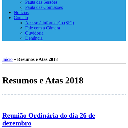
Pauta das Sessões
Pauta das Comissões
Notícias
Contato
Acesso à informação (SIC)
Fale com a Câmara
Ouvidoria
Denúncia
Início
»
Resumos e Atas 2018
Resumos e Atas 2018
Reunião Ordinária do dia 26 de
dezembro