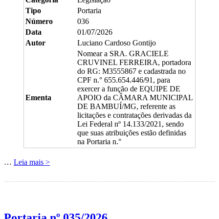
Tipo
Portaria
Número
036
Data
01/07/2026
Autor
Luciano Cardoso Gontijo
Nomear a SRA. GRACIELE
CRUVINEL FERREIRA, portadora
do RG: M3555867 e cadastrada no
CPF n.° 655.654.446/91, para
exercer a função de EQUIPE DE
Ementa
APOIO da CÂMARA MUNICIPAL
DE BAMBUÍ/MG, referente as
licitações e contratações derivadas da
Lei Federal nº 14.133/2021, sendo
que suas atribuições estão definidas
na Portaria n.°
…
Leia mais >
Portaria nº 035/2026