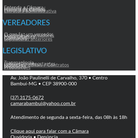
Entenda a Câmara
História de Bambuí
História da Câmara
Estrutura administrativa
VEREADORES
O que faz um vereador
Conheça os vereadores
Mesa Diretora
Comissões
Legislaturas anteriores
LEGISLATIVO
Transparência
Legislações Importantes
Licitação / Editais / Contratos
Legislação
Proposições
Av. João Paulinelli de Carvalho, 370 • Centro
Bambuí-MG • CEP 38900-000
(37) 3175-0672
camarabambui@yahoo.com.br
Atendimento de segunda a sexta-feira, das 08h às 18h
Clique aqui para falar com a Câmara
Ouvidoria
•
Denúncia