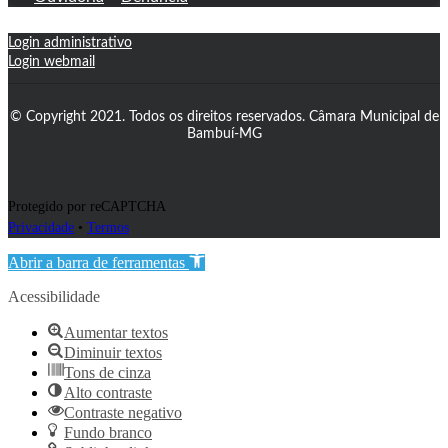
Login administrativo
Login webmail
© Copyright 2021. Todos os direitos reservados. Câmara Municipal de
Bambuí-MG
Protegido por reCAPTCHA
Privacidade
•
Termos
Abrir a barra de ferramentas
Acessibilidade
Aumentar textos
Diminuir textos
Tons de cinza
Alto contraste
Contraste negativo
Fundo branco