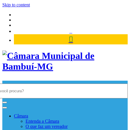
Skip to content
Câmara Municipal de Bambuí-
MG
Câmara
Entenda a Câmara
O que faz um vereador