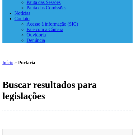
Pauta das Sessões
Pauta das Comissões
Notícias
Contato
Acesso à informação (SIC)
Fale com a Câmara
Ouvidoria
Denúncia
Início
»
Portaria
Buscar resultados para
legislações