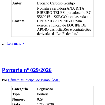
Autor
Luciano Cardoso Gontijo
Nomeia a servidora ANA RITA
RIBEIRO TELES, portadora do RG:
5560915 – SSP/GO e cadastrada no
Ementa
CPF n.° 038.969.701-00, para
exercer a função de EQUIPE DE
APOIO das licitações e contratações
derivadas da Lei Federal n.°
…
Leia mais >
Portaria nº 029/2026
Por
Câmara Municipal de Bambuí-MG
Categoria
Legislação
Tipo
Portaria
Número
029
Data
17/06/2026