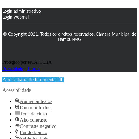
Login administrativo
Login webmail
© Copyright 2021. Todos os direitos reservados. Câmara Municipal de
Bambuí-MG
Protegido por reCAPTCHA
Privacidade
•
Termos
Abrir a barra de ferramentas
Acessibilidade
Aumentar textos
Diminuir textos
Tons de cinza
Alto contraste
Contraste negativo
Fundo branco
Sublinhar links