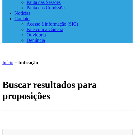
Pauta das Sessões
Pauta das Comissões
Notícias
Contato
Acesso à informação (SIC)
Fale com a Câmara
Ouvidoria
Denúncia
Início
»
Indicação
Buscar resultados para
proposições