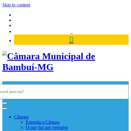
Skip to content
Câmara Municipal de Bambuí-
MG
Câmara
Entenda a Câmara
O que faz um vereador