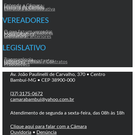
Entenda a Câmara
História de Bambuí
História da Câmara
Estrutura administrativa
VEREADORES
O que faz um vereador
Conheça os vereadores
Mesa Diretora
Comissões
Legislaturas anteriores
LEGISLATIVO
Transparência
Legislações Importantes
Licitação / Editais / Contratos
Legislação
Proposições
Av. João Paulinelli de Carvalho, 370 • Centro
Bambuí-MG • CEP 38900-000
(37) 3175-0672
camarabambui@yahoo.com.br
Atendimento de segunda a sexta-feira, das 08h às 18h
Clique aqui para falar com a Câmara
Ouvidoria
•
Denúncia