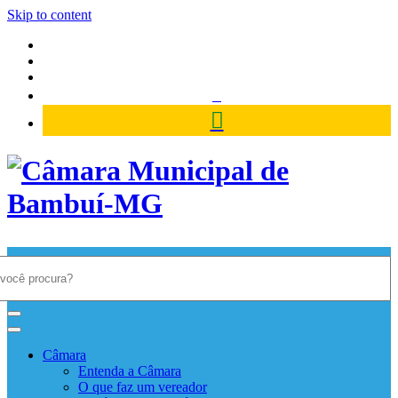
Skip to content
Câmara Municipal de Bambuí-
MG
Câmara
Entenda a Câmara
O que faz um vereador