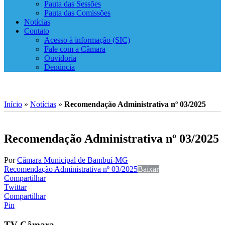
Pauta das Sessões
Pauta das Comissões
Notícias
Contato
Acesso à informação (SIC)
Fale com a Câmara
Ouvidoria
Denúncia
Início
»
Notícias
»
Recomendação Administrativa nº 03/2025
Recomendação Administrativa nº 03/2025
Por
Câmara Municipal de Bambuí-MG
Recomendação Administrativa nº 03/2025
Baixar
Compartilhar
Twittar
Compartilhar
Pin
TV Câmara