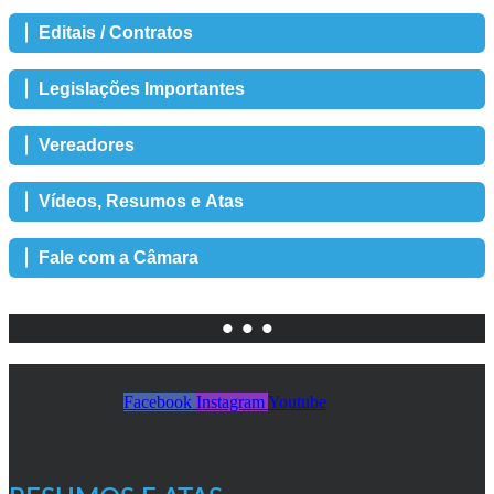
Editais / Contratos
Legislações Importantes
Vereadores
Vídeos, Resumos e Atas
Fale com a Câmara
• • •
Facebook
Instagram
Youtube