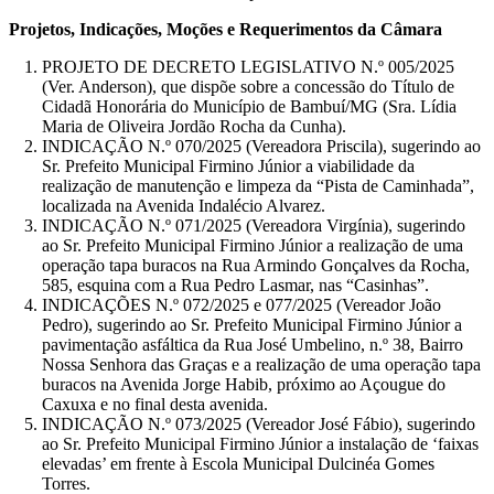
Projetos, Indicações, Moções e Requerimentos da Câmara
PROJETO DE DECRETO LEGISLATIVO N.º 005/2025
(Ver. Anderson), que dispõe sobre a concessão do Título de
Cidadã Honorária do Município de Bambuí/MG (Sra. Lídia
Maria de Oliveira Jordão Rocha da Cunha).
INDICAÇÃO N.º 070/2025 (Vereadora Priscila), sugerindo ao
Sr. Prefeito Municipal Firmino Júnior a viabilidade da
realização de manutenção e limpeza da “Pista de Caminhada”,
localizada na Avenida Indalécio Alvarez.
INDICAÇÃO N.º 071/2025 (Vereadora Virgínia), sugerindo
ao Sr. Prefeito Municipal Firmino Júnior a realização de uma
operação tapa buracos na Rua Armindo Gonçalves da Rocha,
585, esquina com a Rua Pedro Lasmar, nas “Casinhas”.
INDICAÇÕES N.º 072/2025 e 077/2025 (Vereador João
Pedro), sugerindo ao Sr. Prefeito Municipal Firmino Júnior a
pavimentação asfáltica da Rua José Umbelino, n.º 38, Bairro
Nossa Senhora das Graças e a realização de uma operação tapa
buracos na Avenida Jorge Habib, próximo ao Açougue do
Caxuxa e no final desta avenida.
INDICAÇÃO N.º 073/2025 (Vereador José Fábio), sugerindo
ao Sr. Prefeito Municipal Firmino Júnior a instalação de ‘faixas
elevadas’ em frente à Escola Municipal Dulcinéa Gomes
Torres.