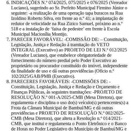
INDICAÇÕES N.º 074/2025, 075/2025 e 076/2025 (Vereador
Luciano), sugerindo ao Sr. Prefeito Municipal Firmino Júnior o
seguinte: -a realização de uma operação tapa buracos na Rua
Izoldino Roberto Silva, em frente ao n.º 41; a implantação de
redutor de velocidade na Rua Zizico Samuel, próximo ao n.º
518 e a instalação de ‘faixa de pedestre’ em frente à Escola
Municipal Macionília Montijo.
PARECER FAVORÁVEL: -COMISSÃO DE: – Constituição,
Legislação, Justiça e Redação à tramitação do VETO
INTEGRAL (Executivo) ao PROJETO DE LEI N.º 012/2025
(Vereador Luciano), que estabelece obrigatoriedade de
fornecimento do número predial pelo Poder Executivo ao
proprietário ou procurador constituído do imóvel, independente
da finalidade de uso e dá outras providências (Oficio n.º
102/2025/GAB/PMB (Executivo).
PARECERES FAVORÁVEIS: -COMISSÕES DE: -
Constituição, Legislação, Justiça e Redação e Orçamento e
Finanças Públicas, às seguintes tramitações: -PROJETO DE
RESOLUÇÃO N.º 001-A/2025-CMB (Mesa Diretora), que
regulamenta e disciplina o uso do(s) veículo(s) pertencentes(s) a
Frota da Câmara Municipal de Bambuí/MG e dá outras
providências e PROJETO DE RESOLUÇÃO N.º 002/2025-
CMB (Mesa Diretora), que altera a Resolução n.º 014/2021-
CMB, que institui e regulamenta o Ponto Eletrônico e o Banco
de Horas no Poder Legislativo do Município de Bambuí/MG e