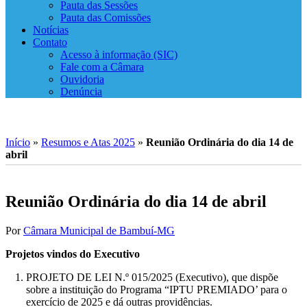
Pauta das Sessões
Pauta das Comissões
Notícias
Contato
Acesso à informação (SIC)
Fale com a Câmara
Ouvidoria
Denúncia
Início
»
Resumos e Atas 2025
»
Reunião Ordinária do dia 14 de
abril
Reunião Ordinária do dia 14 de abril
Por
Câmara Municipal de Bambuí-MG
Projetos vindos do Executivo
PROJETO DE LEI N.º 015/2025 (Executivo), que dispõe
sobre a instituição do Programa “IPTU PREMIADO’ para o
exercício de 2025 e dá outras providências.