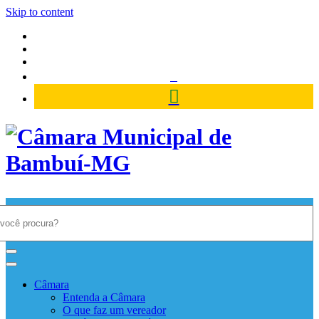
Skip to content
Câmara Municipal de Bambuí-
MG
Câmara
Entenda a Câmara
O que faz um vereador