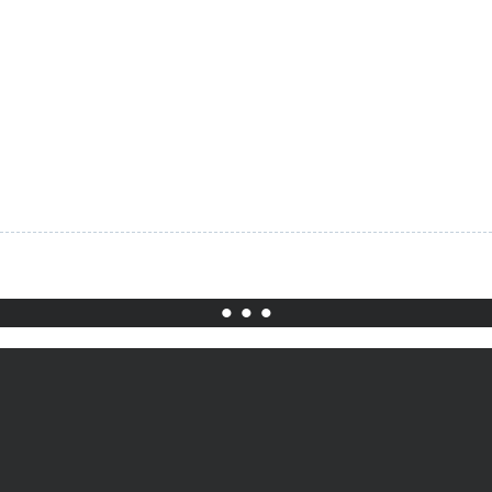
• • •