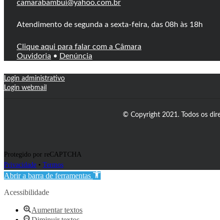
camarabambui@yahoo.com.br
Atendimento de segunda a sexta-feira, das 08h às 18h
Clique aqui para falar com a Câmara
Ouvidoria
•
Denúncia
Login administrativo
Login webmail
© Copyright 2021. Todos os dir
Protegido por reCAPTCHA
Privacidade
•
Termos
Abrir a barra de ferramentas
Acessibilidade
Aumentar textos
Diminuir textos