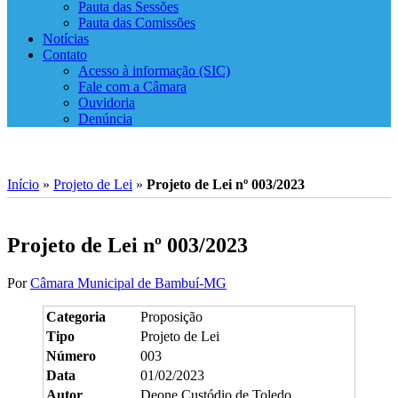
Pauta das Sessões
Pauta das Comissões
Notícias
Contato
Acesso à informação (SIC)
Fale com a Câmara
Ouvidoria
Denúncia
Início
»
Projeto de Lei
»
Projeto de Lei nº 003/2023
Projeto de Lei nº 003/2023
Por
Câmara Municipal de Bambuí-MG
Categoria
Proposição
Tipo
Projeto de Lei
Número
003
Data
01/02/2023
Autor
Deone Custódio de Toledo