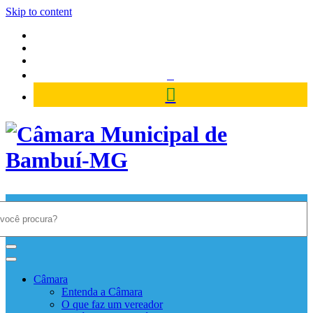
Skip to content
Câmara Municipal de Bambuí-
MG
Câmara
Entenda a Câmara
O que faz um vereador