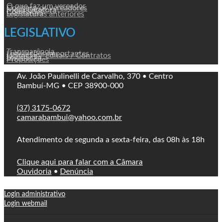
O que faz um vereador
Conheça os vereadores
Mesa Diretora
Comissões
Legislaturas anteriores
LEGISLATIVO
Transparência
Legislações Importantes
Licitação / Editais / Contratos
Legislação
Proposições
Av. João Paulinelli de Carvalho, 370 • Centro
Bambuí-MG • CEP 38900-000
(37) 3175-0672
camarabambui@yahoo.com.br
Atendimento de segunda a sexta-feira, das 08h às 18h
Clique aqui para falar com a Câmara
Ouvidoria
•
Denúncia
Login administrativo
Login webmail